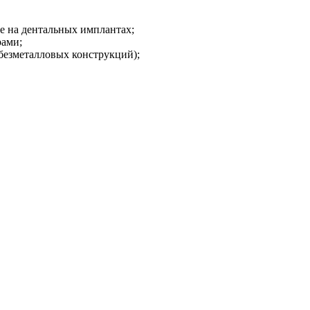
ле на дентальных имплантах;
рами;
 безметалловых конструкций);