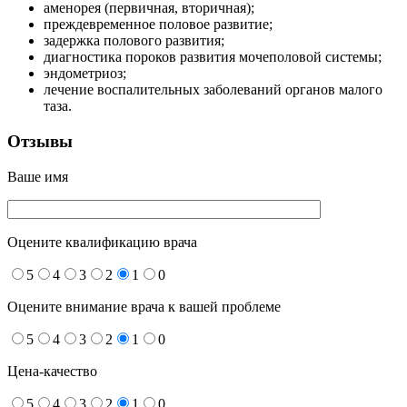
аменорея (первичная, вторичная);
преждевременное половое развитие;
задержка полового развития;
диагностика пороков развития мочеполовой системы;
эндометриоз;
лечение воспалительных заболеваний органов малого
таза.
Отзывы
Ваше имя
Оцените квалификацию врача
5
4
3
2
1
0
Оцените внимание врача к вашей проблеме
5
4
3
2
1
0
Цена-качество
5
4
3
2
1
0