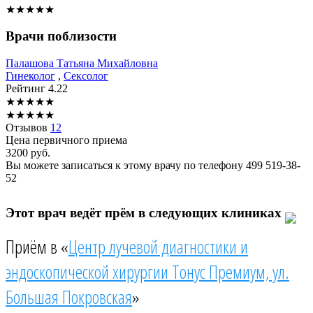
★
★
★
★
★
Врачи поблизости
Палашова
Татьяна Михайловна
Гинеколог
,
Сексолог
Рейтинг
4.22
★
★
★
★
★
★
★
★
★
★
Отзывов
12
Цена первичного приема
3200
руб.
Вы можете записаться к этому врачу по телефону
499 519-38-
52
Этот врач ведёт прём в следующих клиниках
Приём в «
Центр лучевой диагностики и
эндоскопической хирургии Тонус Премиум, ул.
Большая Покровская
»