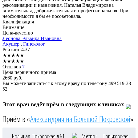
рекомендации и назначения. Наталья Владимировна
внимательная, доброжелательная и профессиональная. При
необходимости я бы её посоветовала.
Квалификация
Внимание
Цена-качество
Леонова
Эльвира Ивановна
Акушер
,
Гинеколог
Рейтинг
4.37
★
★
★
★
★
★
★
★
★
★
Отзывов
7
Цена первичного приема
2660
руб.
Вы можете записаться к этому врачу по телефону
499 519-38-
52
Этот врач ведёт прём в следующих клиниках
Приём в «
Александрия на Большой Покровской
»
Большая Покровская д.61
Метро :
Горьковская