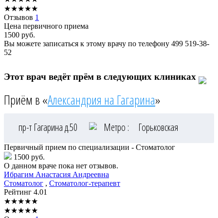
★
★
★
★
★
Отзывов
1
Цена первичного приема
1500
руб.
Вы можете записаться к этому врачу по телефону
499 519-38-
52
Этот врач ведёт прём в следующих клиниках
Приём в «
Александрия на Гагарина
»
пр-т Гагарина д.50
Метро :
Горьковская
Первичный прием по специализации - Стоматолог
1500 руб.
О данном враче пока нет отзывов.
Ибрагим
Анастасия Андреевна
Стоматолог
,
Стоматолог-терапевт
Рейтинг
4.01
★
★
★
★
★
★
★
★
★
★