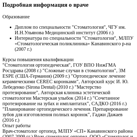
Подробная информация о враче
Образование
Диплом по специальности "Стоматология", ЧГУ им.
И.Н.Ульянова Медицинский институт (2006 г.)
Интернатура по специальности "Стоматология", МЛПУ
«Стоматологическая поликлиника» Канавинского р-на
(2007 г.)
Курсы повышения квалификации
"Стоматология ортопедическая", ГОУ ВПО НижГМА
Росздрава (2008 г.) "Сложные случаи в стоматологии", 3М
ESPE (США-Германия) (2009 г.) "Ортопедическое лечение
керамическими CEREC коронками", Авторский курс И. Ю.
Лебеденко (Sirona Dental) (2010 г.) "Мастерство
протезирование", Авторская клиника эстетической
стоматологии Мастерская улыбок (2014 г.) "Сочетанное
протезирование на зубах и имплантатах", САДКО (2016 г.)
"Планирование ортопедического лечения. Препарирование
зубов для изготовления полных коронок", Гаджи Дажаев
(2016 г.)
Опыт работы
Врач-стоматолог ортопед, МЛПУ «СП» Канавинского района
(2007-2009 гг.) Врач-стоматолог ортопед, ООО «Стоматолог и