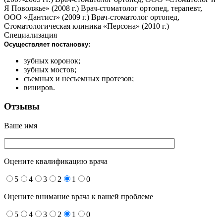
Я Поволжье» (2008 г.) Врач-стоматолог ортопед, терапевт,
ООО «Дантист» (2009 г.) Врач-стоматолог ортопед,
Стоматологическая клиника «Персона» (2010 г.)
Специализация
Осуществляет постановку:
зубных коронок;
зубных мостов;
съемных и несъемных протезов;
виниров.
Отзывы
Ваше имя
Оцените квалификацию врача
5
4
3
2
1
0
Оцените внимание врача к вашей проблеме
5
4
3
2
1
0