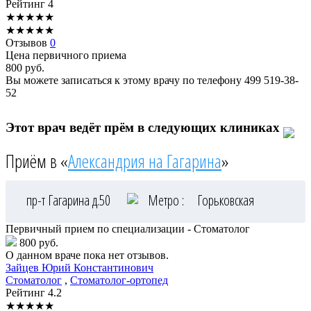
Рейтинг
4
★
★
★
★
★
★
★
★
★
★
Отзывов
0
Цена первичного приема
800
руб.
Вы можете записаться к этому врачу по телефону
499 519-38-
52
Этот врач ведёт прём в следующих клиниках
Приём в «
Александрия на Гагарина
»
пр-т Гагарина д.50
Метро :
Горьковская
Первичный прием по специализации - Стоматолог
800 руб.
О данном враче пока нет отзывов.
Зайцев
Юрий Константинович
Стоматолог
,
Стоматолог-ортопед
Рейтинг
4.2
★
★
★
★
★