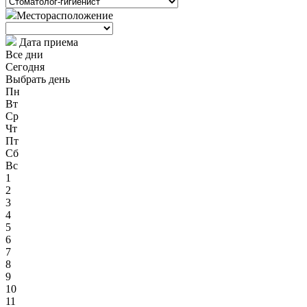
Месторасположение
Дата приема
Все дни
Сегодня
Выбрать день
Пн
Вт
Ср
Чт
Пт
Сб
Вс
1
2
3
4
5
6
7
8
9
10
11