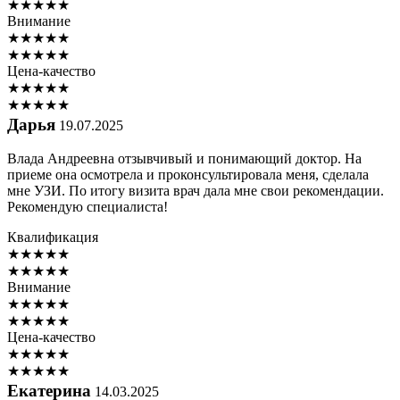
★
★
★
★
★
Внимание
★
★
★
★
★
★
★
★
★
★
Цена-качество
★
★
★
★
★
★
★
★
★
★
Дарья
19.07.2025
Влада Андреевна отзывчивый и понимающий доктор. На
приеме она осмотрела и проконсультировала меня, сделала
мне УЗИ. По итогу визита врач дала мне свои рекомендации.
Рекомендую специалиста!
Квалификация
★
★
★
★
★
★
★
★
★
★
Внимание
★
★
★
★
★
★
★
★
★
★
Цена-качество
★
★
★
★
★
★
★
★
★
★
Екатерина
14.03.2025