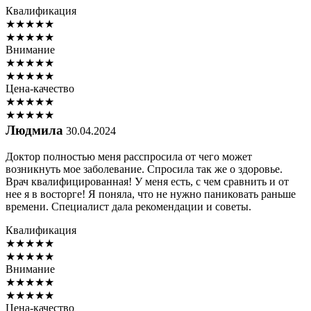
Квалификация
★
★
★
★
★
★
★
★
★
★
Внимание
★
★
★
★
★
★
★
★
★
★
Цена-качество
★
★
★
★
★
★
★
★
★
★
Людмила
30.04.2024
Доктор полностью меня расспросила от чего может
возникнуть мое заболевание. Спросила так же о здоровье.
Врач квалифицированная! У меня есть, с чем сравнить и от
нее я в восторге! Я поняла, что не нужно паниковать раньше
времени. Специалист дала рекомендации и советы.
Квалификация
★
★
★
★
★
★
★
★
★
★
Внимание
★
★
★
★
★
★
★
★
★
★
Цена-качество