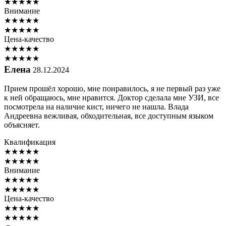
★
★
★
★
★
Внимание
★
★
★
★
★
★
★
★
★
★
Цена-качество
★
★
★
★
★
★
★
★
★
★
Елена
28.12.2024
Прием прошёл хорошо, мне понравилось, я не первый раз уже
к ней обращаюсь, мне нравится. Доктор сделала мне УЗИ, все
посмотрела на наличие кист, ничего не нашла. Влада
Андреевна вежливая, обходительная, все доступным языком
объясняет.
Квалификация
★
★
★
★
★
★
★
★
★
★
Внимание
★
★
★
★
★
★
★
★
★
★
Цена-качество
★
★
★
★
★
★
★
★
★
★