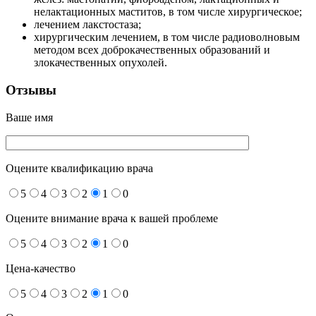
нелактационных маститов, в том числе хирургическое;
лечением лакстостаза;
хирургическим лечением, в том числе радиоволновым
методом всех доброкачественных образований и
злокачественных опухолей.
Отзывы
Ваше имя
Оцените квалификацию врача
5
4
3
2
1
0
Оцените внимание врача к вашей проблеме
5
4
3
2
1
0
Цена-качество
5
4
3
2
1
0