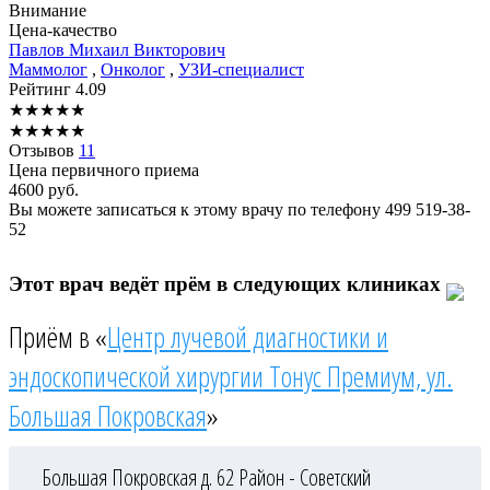
Внимание
Цена-качество
Павлов
Михаил Викторович
Маммолог
,
Онколог
,
УЗИ-специалист
Рейтинг
4.09
★
★
★
★
★
★
★
★
★
★
Отзывов
11
Цена первичного приема
4600
руб.
Вы можете записаться к этому врачу по телефону
499 519-38-
52
Этот врач ведёт прём в следующих клиниках
Приём в «
Центр лучевой диагностики и
эндоскопической хирургии Тонус Премиум, ул.
Большая Покровская
»
Большая Покровская д. 62
Район - Советский