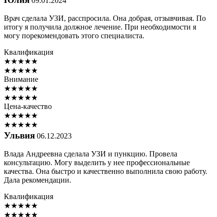
09.01.2024
Врач сделала УЗИ, расспросила. Она добрая, отзывчивая. По
итогу я получила должное лечение. При необходимости я
могу порекомендовать этого специалиста.
Квалификация
★
★
★
★
★
★
★
★
★
★
Внимание
★
★
★
★
★
★
★
★
★
★
Цена-качество
★
★
★
★
★
★
★
★
★
★
Ульвия
06.12.2023
Влада Андреевна сделала УЗИ и пункцию. Провела
консультацию. Могу выделить у нее профессиональные
качества. Она быстро и качественно выполнила свою работу.
Дала рекомендации.
Квалификация
★
★
★
★
★
★
★
★
★
★