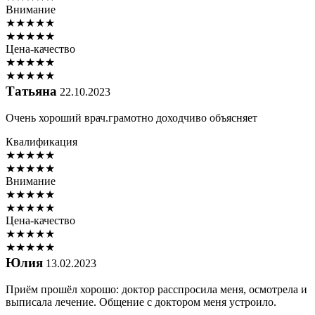
Внимание
★
★
★
★
★
★
★
★
★
★
Цена-качество
★
★
★
★
★
★
★
★
★
★
Татьяна
22.10.2023
Очень хороший врач.грамотно доходчиво объясняет
Квалификация
★
★
★
★
★
★
★
★
★
★
Внимание
★
★
★
★
★
★
★
★
★
★
Цена-качество
★
★
★
★
★
★
★
★
★
★
Юлия
13.02.2023
Приём прошёл хорошо: доктор расспросила меня, осмотрела и
выписала лечение. Общение с доктором меня устроило.