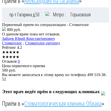
Приём в «
Александрия на Гагарина
»
пр-т Гагарина д.50
Метро :
Горьковская
Первичный прием по специализации - Стоматолог
800 руб.
О данном враче пока нет отзывов.
Зайцев
Юрий Константинович
Стоматолог
,
Стоматолог-ортопед
Рейтинг
4.2
★
★
★
★
★
★
★
★
★
★
Отзывов
0
Цена первичного приема
500
руб.
Вы можете записаться к этому врачу по телефону
499 519-38-
52
Этот врач ведёт прём в следующих клиниках
Приём в «
Стоматологическая клиника Облака
»