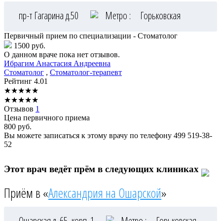
пр-т Гагарина д.50
Метро :
Горьковская
Первичный прием по специализации - Стоматолог
1500 руб.
О данном враче пока нет отзывов.
Ибрагим
Анастасия Андреевна
Стоматолог
,
Стоматолог-терапевт
Рейтинг
4.01
★
★
★
★
★
★
★
★
★
★
Отзывов
1
Цена первичного приема
800
руб.
Вы можете записаться к этому врачу по телефону
499 519-38-
52
Этот врач ведёт прём в следующих клиниках
Приём в «
Александрия на Ошарской
»
Ошарская д. 65, корп. 1
Метро :
Горьковская