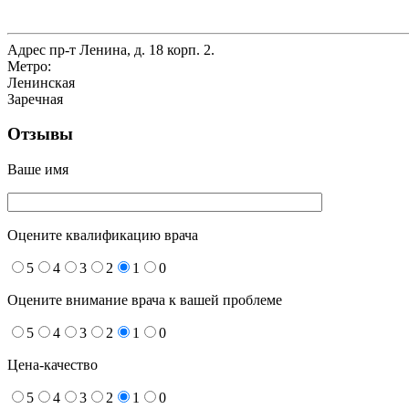
Адрес
пр-т Ленина, д. 18 корп. 2.
Метро:
Ленинская
Заречная
Отзывы
Ваше имя
Оцените квалификацию врача
5
4
3
2
1
0
Оцените внимание врача к вашей проблеме
5
4
3
2
1
0
Цена-качество
5
4
3
2
1
0