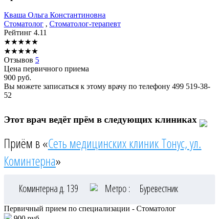
Кваша
Ольга Константиновна
Стоматолог
,
Стоматолог-терапевт
Рейтинг
4.11
★
★
★
★
★
★
★
★
★
★
Отзывов
5
Цена первичного приема
900
руб.
Вы можете записаться к этому врачу по телефону
499 519-38-
52
Этот врач ведёт прём в следующих клиниках
Приём в «
Сеть медицинских клиник Тонус, ул.
Коминтерна
»
Коминтерна д. 139
Метро :
Буревестник
Первичный прием по специализации - Стоматолог
900 руб.