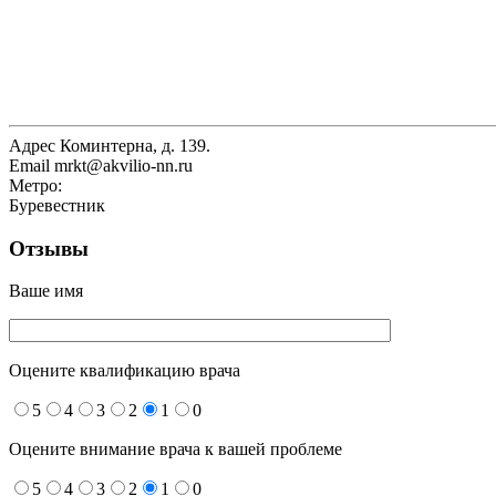
Адрес
Коминтерна, д. 139.
Email
mrkt@akvilio-nn.ru
Метро:
Буревестник
Отзывы
Ваше имя
Оцените квалификацию врача
5
4
3
2
1
0
Оцените внимание врача к вашей проблеме
5
4
3
2
1
0