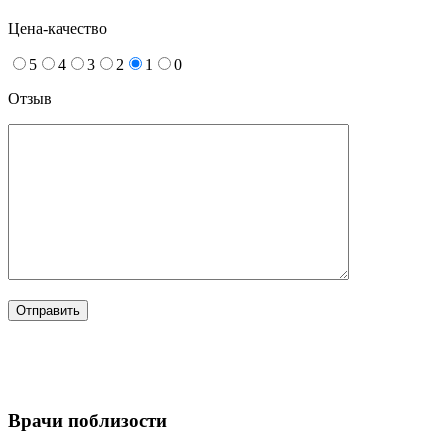
Цена-качество
5
4
3
2
1
0
Отзыв
Врачи поблизости